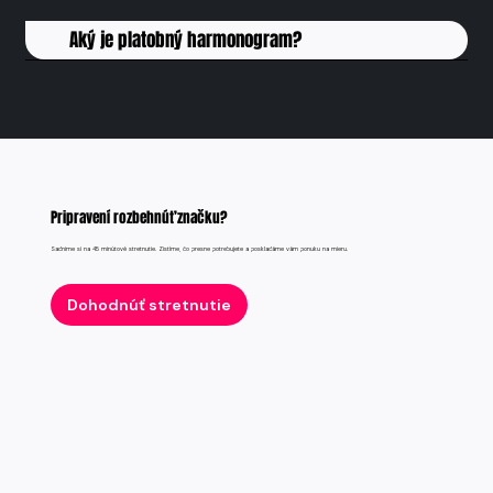
Aký je platobný harmonogram?
Pripravení rozbehnúť značku?
Sadnime si na 45 minútové stretnutie. Zistíme, čo presne potrebujete a poskladáme vám ponuku na mieru.
Dohodnúť stretnutie