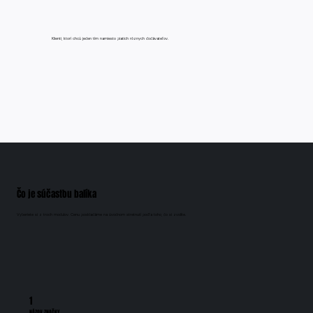
Klienti, ktorí chcú jeden tím namiesto piatich rôznych dodávateľov.
Čo je súčasťou balíka
Vyberiete si z troch modulov. Cenu poskladáme na úvodnom stretnutí podľa toho, čo si zvolíte.
1
NÁZOV ZNAČKY