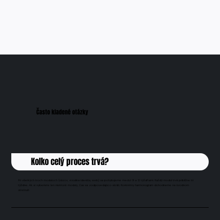
​Často kladené otázky
Koľko celý proces trvá?
Pri všetkých troch moduloch (názov, vizuálna identita, web) sa pohybujeme medzi 9 a 12 týždňami. Každý modul trvá približne tri
týždne. Ak si vyberiete len niektoré moduly, čas sa zodpovedajúco skráti. Konkrétny harmonogram dohodneme na úvodnom
stretnutí.