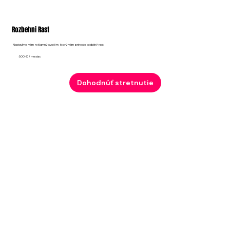
Rozbehni Rast
Nastavíme vám reklamný systém, ktorý vám prinesie stabilný rast.
500 € / mesiac
Dohodnúť stretnutie