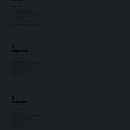
Názov, ktorý:
Vystihuje vašu značku
Je jedinečný a zapamätateľný
Ľudia ho vyslovia a zapíšu bez problémov
Funguje dlhodobo
Má voľnú doménu
Je dostupný v obchodnom registri
Nekoliduje s ochrannými známkami
2
VIZUÁLNA IDENTITA
V cene je zahrnuté:
Logo a jeho varianty
Farebnú paletu s technickými kódmi
Typografiu pre web aj tlač
Ikony a vizuálne prvky
Šablóny pre sociálne siete
Šablóny pre tlačoviny
Design manuál v PDF
3
WEBOVÁ STRÁNKA
V cene je zahrnuté:
One-scroll web
Responzívny dizajn (mobil, tablet, desktop)
Texty a copywriting na mieru
Prepojenie s vašou vizuálnou identitou
Rýchle načítavanie
SEO základ
Kontaktný formulár alebo rezervácia