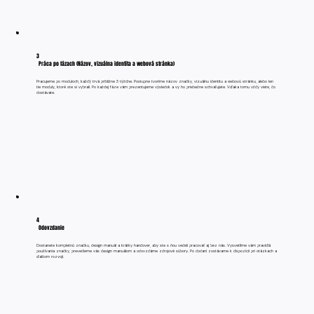
3
Práca po fázach (Názov, vizuálna identita a webová stránka)
Pracujeme po moduloch, každý trvá približne 3 týždne. Postupne tvoríme názov značky, vizuálnu identitu a webovú stránku, alebo len
tie moduly, ktoré ste si vybrali. Po každej fáze vám prezentujeme výsledok a vy ho priebežne schvaľujete. Vďaka tomu vždy viete, čo
dostávate.
4
Odovzdanie
Dostanete kompletnú značku, design manuál a krátky handover, aby ste s ňou vedeli pracovať aj bez nás. Vysvetlíme vám pravidlá
používania značky, prevedieme vás design manuálom a odovzdáme zdrojové súbory. Po dodaní zostávame k dispozícii pri otázkach a
ďalšom rozvoji.