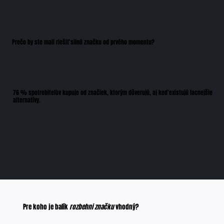
Prečo by ste mali riešiť silnú značku od prvého momentu?
76 % spotrebiteľov kupuje od značiek, ktorým dôverujú, aj keď existujú lacnejšie
alternatívy.
Pre koho je balík
rozbehni značku
vhodný?