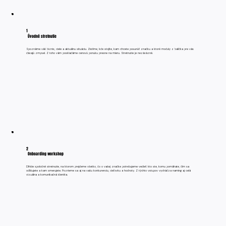
1
Úvodné stretnutie
Spoznáme váš biznis, ciele a aktuálnu situáciu. Zistíme, kde stojíte, kam chcete posunúť značku a ktoré moduly z balíčka pre vás
dávajú zmysel. Z toho vám poskladáme cenovú ponuku presne na mieru. Stretnutie je nezáväzné.
2
Onboarding workshop
Dlhšie spoločné stretnutie, na ktorom prejdeme všetko, čo o vašej značke potrebujeme vedieť: kto ste, komu pomáhate, čím sa
odlišujete a kam smerujete. Pozrieme sa aj na vašu konkurenciu, cieľovku a hodnoty. Z týchto vstupov vychádza naming aj celá
vizuálna a komunikačná identita.