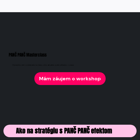
PANČ PANČ Masterclass
Pripravíme vám vzdelávanie na mieru, vždy aktuálne a plné príkladov z praxe.
Mám záujem o workshop
Ako na stratégiu s PANČ PANČ efektom