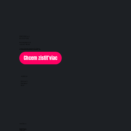
PANČ PANČ s.r.o.
IČO: 57070261
simona@panc.sk
+421 907 416 143
Spracúvanie osobných údajov
Chcem zistiť viac
ADRESA
Bottova 5
Bratislava
811 09
SOCIALS
Instagram
LinkedIn