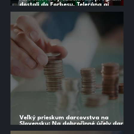
dostali do Forbesu, Telerána aj
večerných správ
Veľký prieskum darcovstva na
Slovensku: Na dobročinné účely daruje
6 z 10 Slovákov