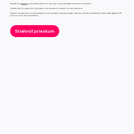
Pripravili sme
prieskum
, ktorý prináša pohľad na to, ako dnes vyzerá individuálne darcovstvo na Slovensku.
Zisťovali sme, kto daruje, koľko ľudia darujú, čo ich motivuje a čo naopak brzdí rast darcovstva.
Prieskum bol realizovaný na reprezentatívnej vzorke populácie Slovenskej republiky. Dáta boli zbierané prostredníctvom online panelu agentúry MN
Force na vzorke 1000 respondentov.
Stiahnúť prieskum