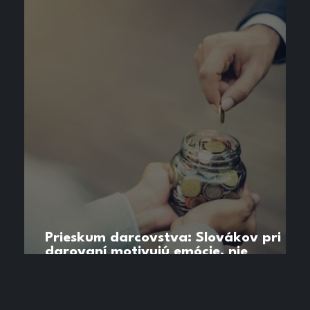
Prieskum darcovstva: Slovákov pri
darovaní motivujú emócie, nie
dlhodobý dopad