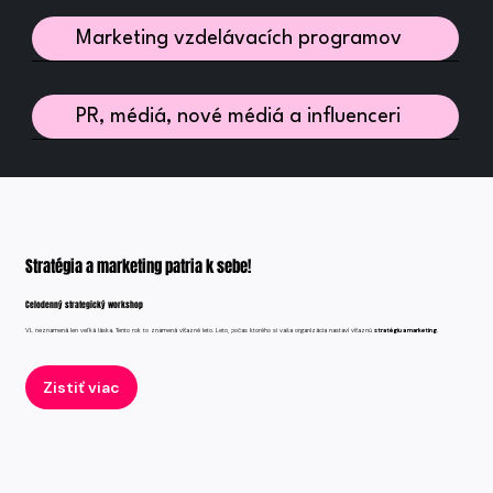
Marketing vzdelávacích programov
PR, médiá, nové médiá a influenceri
Stratégia a marketing patria k sebe!
Celodenný strategický workshop
VL neznamená len veľká láska. Tento rok to znamená víťazné leto. Leto, počas ktorého si vaša organizácia nastaví víťaznú
stratégiu a marketing
.
Zistiť viac