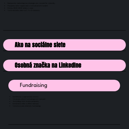
Nastavenie marketingovej stratégie pre merateľné výsledky
Prepojenie cieľov organizácie s komunikačnými kanálmi
Princípy PANČ-PANČ efektu v praxi
Tvorba akčného plánu na 3, 6 a 12 mesiacov
Ako na sociálne siete
Osobná značka na LinkedIne
Fundraising
Identifikácia a segmentácia donorov
Vytváranie silných fundraisingových kampaní
Storytelling, ktorý otvára peňaženky
Kombinácia online a offline nástrojov
Vyhodnocovanie efektivity fundraisingu