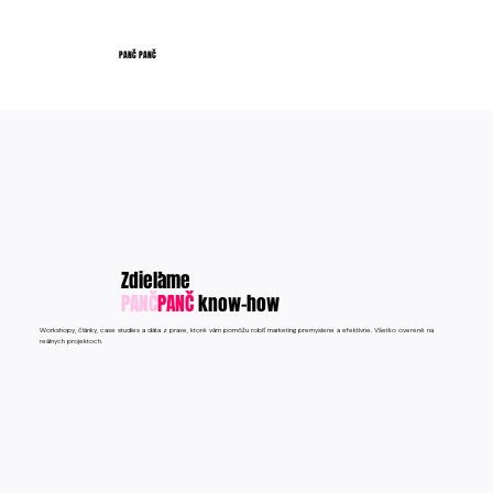
PANČ PANČ
Zdieľame
PANČ
PANČ
know-how
Workshopy, články, case studies a dáta z praxe, ktoré vám pomôžu robiť marketing premyslene a efektívne. Všetko overené na
reálnych projektoch.