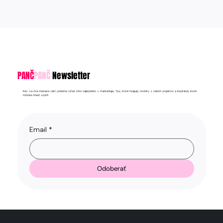
PANČ
PANČ
Newsletter
Raz za dva mesiace vám pošleme výber toho najlepšieho z marketingu. Tipy, ktoré fungujú, novinky z našich projektov a inšpirácie, ktoré
môžete hneď využiť.
Email
*
Odoberať